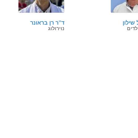
 שילון
ד”ר רן בראונר
ילדים
נוירולוג