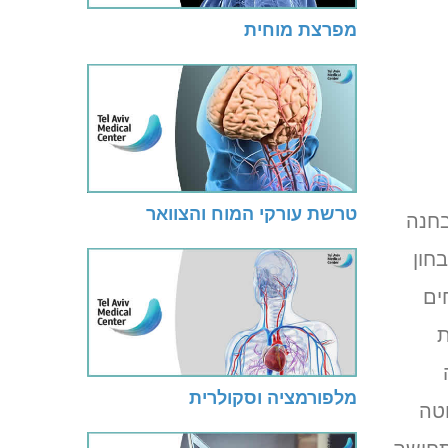
מפרצת מוחית
טרשת עורקי המוח והצוואר
בחנה
חון
ים
ת
מלפורמציה וסקולרית
טה
תחושה,