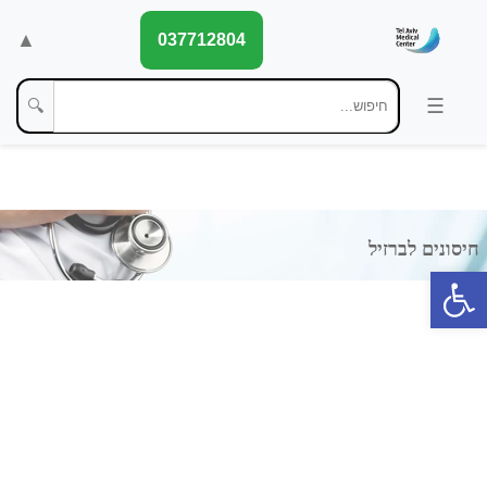
▲
037712804
🔍
פתח סרגל נגישות