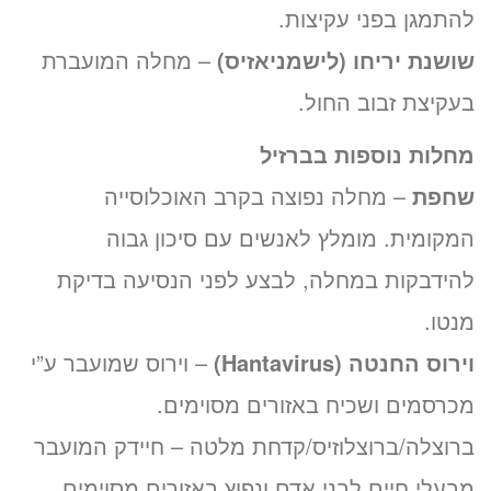
להתמגן בפני עקיצות.
שושנת יריחו (לישמניאזיס)
– מחלה המועברת
בעקיצת זבוב החול.
מחלות נוספות בברזיל
שחפת
– מחלה נפוצה בקרב האוכלוסייה
המקומית. מומלץ לאנשים עם סיכון גבוה
להידבקות במחלה, לבצע לפני הנסיעה בדיקת
מנטו.
וירוס החנטה (Hantavirus)
– וירוס שמועבר ע”י
מכרסמים ושכיח באזורים מסוימים.
ברוצלה/ברוצלוזיס/קדחת מלטה – חיידק המועבר
מבעלי חיים לבני אדם ונפוץ באזורים מסוימים