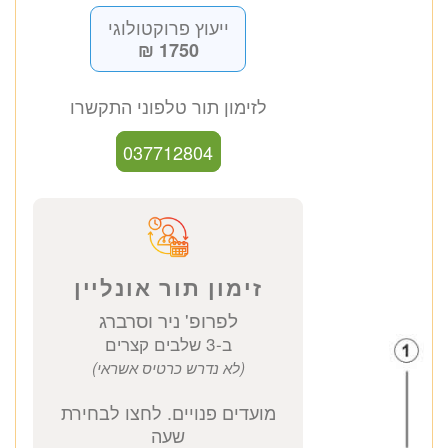
פרופ' ניר וסרברג
כירורג פרוקטולוגי
כתובת מרפאה: קויפמן 6 תל אביב
ייעוץ פרוקטולוגי
1750 ₪
לזימון תור טלפוני התקשרו
037712804