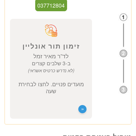
ד”ר מאיר זמל
פרוקטולוג ומומחה לכירורגיה כללית
כתובת מרפאה: קויפמן 6 תל אביב
ייעוץ פרוקטולוג