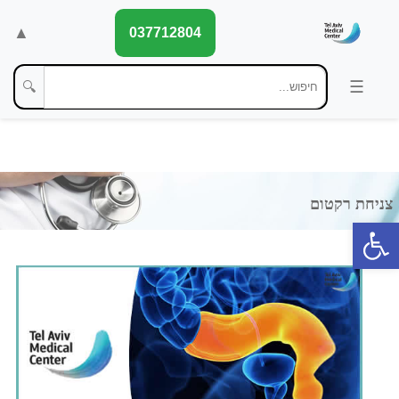
▲
037712804
🔍
פתח סרגל נגישות