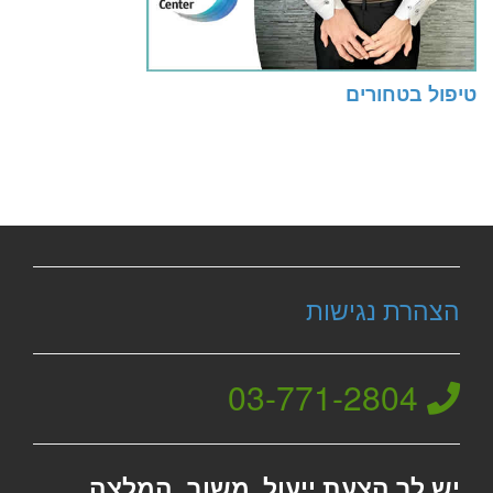
טיפול בטחורים
הצהרת נגישות
03-771-2804
יש לך הצעת ייעול, משוב, המלצה,