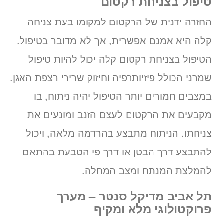
טיפול בצניחת רקטום
₪
החזרה ידנית של הרקטום למקומו בעת צניחה
לזימון תור טלפוני התקשרו
קלה היא אמנם אפשרית, אך לא מדובר בטיפול.
037712804
הטיפול בצניחת רקטום קלה יכול להיות טיפול
שמרני הכולל פיזיותרפיה וחיזוק שרירי רצפת האגן.
במצבים חמורים יותר הטיפול יהיה ניתוח, בו
מקבעים את הרקטום לעצם הזנב ומונעים את
זימון תור אונליין
צניחתו. הניתוח מתבצע בהרדמה מלאה, ויכול
לד”ר מאיר זמל
להתבצע דרך הבטן או דרך פי הטבעת בהתאם
ב-3 שלבים קצרים
להמלצת המנתח ומצב המחלה.
(לא נדרש כרטיס אשראי)
תל אביב מדיקל סנטר – מערך
מועדים פנויים. לחצו לבחירת
פרוקטולוגי מלא ומקיף
שעה