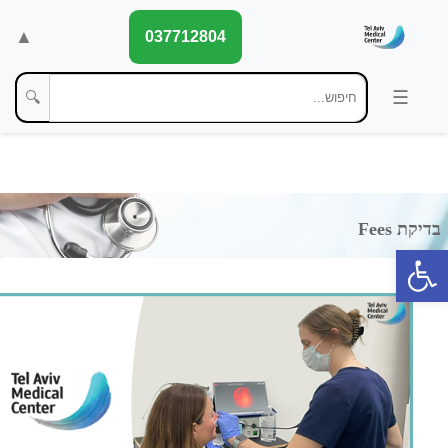
▲
037712804
🔍
פתח סרגל נגישות