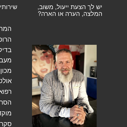
יש לך הצעת ייעול, משוב,
שירותי
המלצה, הערה או הארה?
המחל
הרופ
בדיק
מעבד
מכון
אולט
רפוא
הסרת
מוקד
סקר 