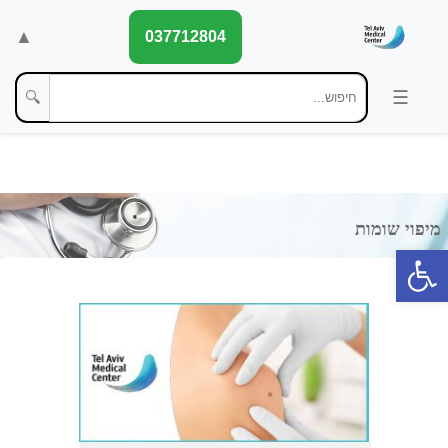
▲
037712804
🔍
פתח סרגל נגישות