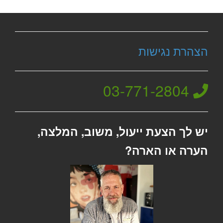
לזימון תור טלפוני התקשרו
037712804
הצהרת נגישות
03-771-2804
זימון תור אונליין
לד״ר אירינה עמנואל
יש לך הצעת ייעול, משוב, המלצה,
ב-3 שלבים קצרים
הערה או הארה?
(לא נדרש כרטיס אשראי)
מועדים פנויים. לחצו לבחירת
שעה
«