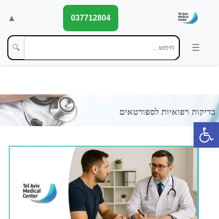
▲
037712804
🔍
פתח סרגל נגישות