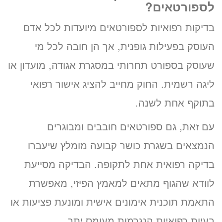
לספורטאים?
15:10
בדיקות רפואיות לספורטאים מיועדות לכל אדם
זימון תור אונליין
העוסק בפעילות גופנית, אך הן חובה לכל מי
לד״ר אירינה עמנואל
שעוסק בספורט תחרותי במסגרת אגודה, מועדון או
ב-3 שלבים קצרים
(לא נדרש כרטיס אשראי)
ליגה רשמית. החוק מחייב להציג אישור רפואי
בתוקף אחת לשנה.
מועדים פנויים. לחצו לבחירת
שעה
עם זאת, גם ספורטאים חובבים ומבוגרים
הנמצאים בשגרת כושר קבועה מומלץ שיעברו
«
יום ג’ 11.08.26
בדיקה רפואית אחת לתקופה. הבדיקה מסייעת
לוודא שהגוף מתאים למאמץ הפיזי, מאפשרת
התאמת תוכנית אימונים אישית ומונעת פציעות או
בעיות רפואיות הנגרמות מעומס יתר.