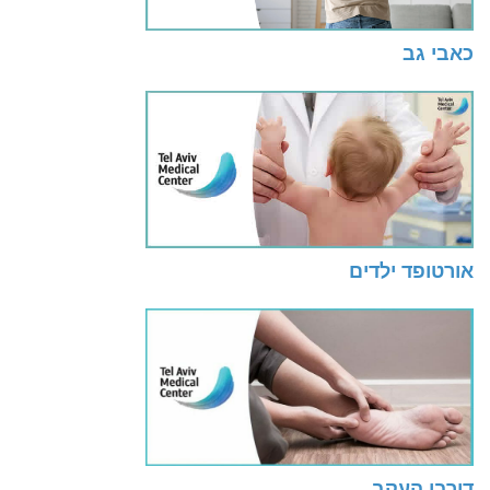
כאבי גב
אורטופד ילדים
דורבן העקב