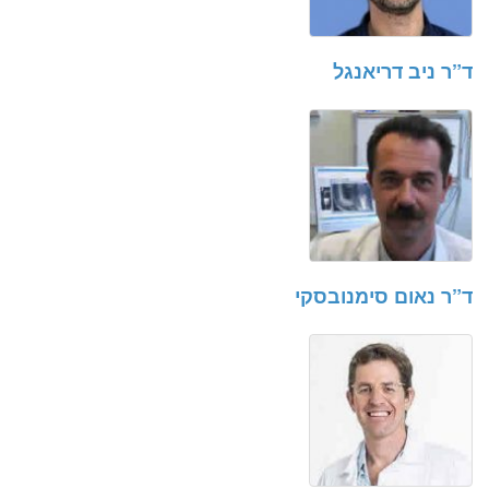
ד”ר ניב דריאנגל
ד”ר נאום סימנובסקי