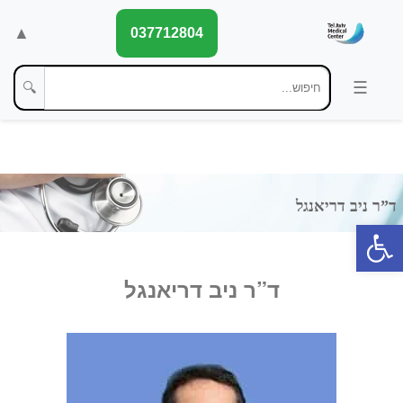
▲
037712804
🔍
פתח סרגל נגישות
ד”ר ניב דריאנגל