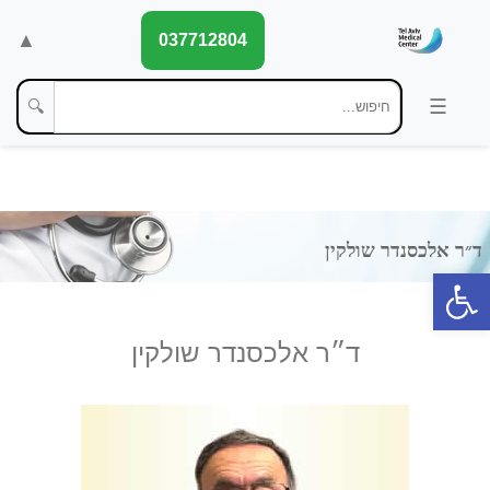
▲
037712804
🔍
פתח סרגל נגישות
ד״ר אלכסנדר שולקין