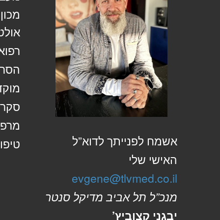
מכון
אולט
רפוא
הסרת
מוקד
סקר 
מרפא
אשמח לפנייתך לדוא”ל
טיפול
האישי שלי
evgene@tlvmed.co.il
מנכ”ל תל אביב מדיקל סנטר
יבגני קצוביץ’