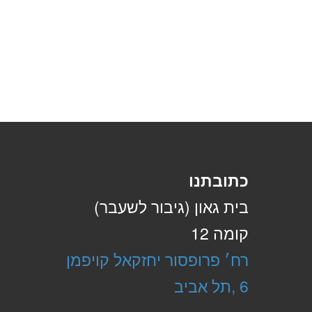
כתובתנו
בית גאון (גיבור לשעבר)
קומה 12
רח׳ פרופסור יחזקאל קויפמן
6 ,תל אביב