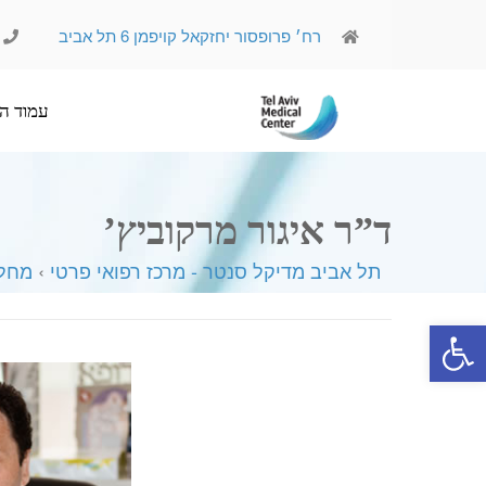
רח׳ פרופסור יחזקאל קויפמן 6 תל אביב
עמוד הבית
אודותינו
ד”ר איגור מרקוביץ’
תל אביב מדיקל סנטר - מרכז רפואי פרטי
›
מחלק
פתח סרגל נגישות