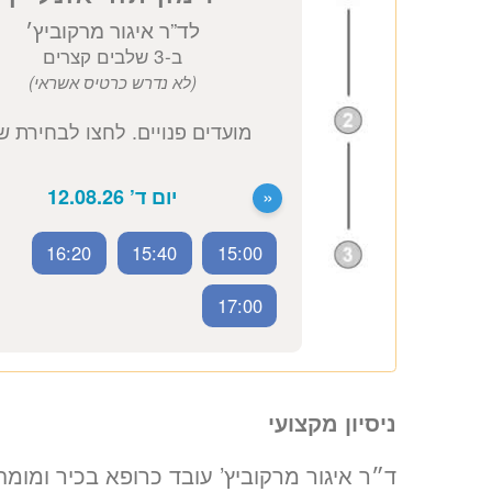
זימון תור אונליין
לד”ר איגור מרקוביץ׳
ב-3 שלבים קצרים
(לא נדרש כרטיס אשראי)
16:20
15:40
15:00
מועדים פנויים. לחצו לבחירת שעה
17:00
«
יום ד’ 12.08.26
ניסיון מקצועי
ד״ר איגור מרקוביץ’ עובד כרופא בכיר ומומ