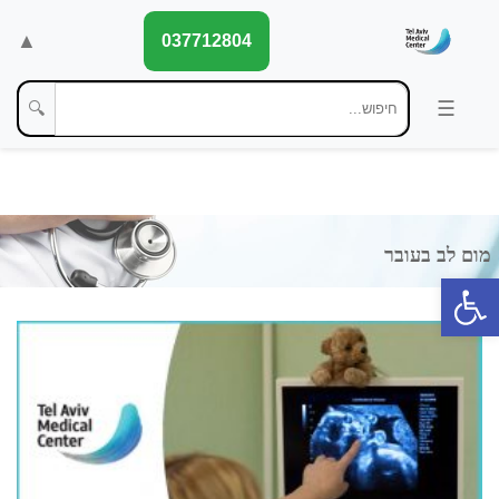
▲
037712804
🔍
פתח סרגל נגישות