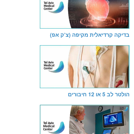
בדיקה קרדיאלית מקיפה (צ’ק אפ)
הולטר לב 5 או 12 חיבורים