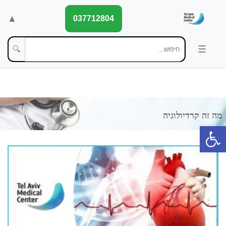
▲
037712804
🔍
פתח סרגל נגישות