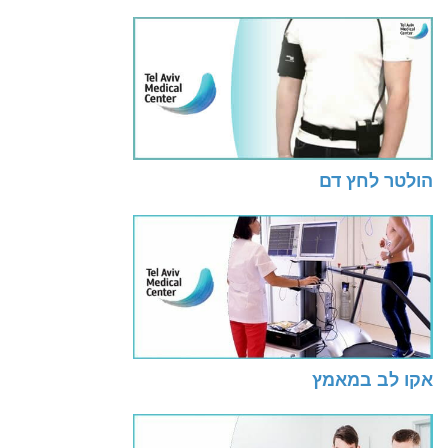
הולטר לחץ דם
אקו לב במאמץ