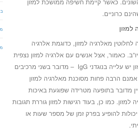
השונים. כאשר קיימת חשיפה ממושכת למזון
בד
ינם כרוניים.
 למזון
מר
לחלוטין מאלרגיה למזון, כדוגמת אלרגיה
מח
יו”ב. כאמור, אצל אנשים עם אלרגיה למזון נצפית
עלייה בנוגדני IgE ואילו בקרב הרגישים למזון יש עלייה בנוגדני IgG – מדובר בשני מרכיבים
 אמנם הרבה פחות מסוכנת מאלרגיה למזון
ין מדובר בתופעה מטרידה שפוגעת באיכות
 למזון. כמו כן, בעוד רגישות למזון גוררת תגובות
 יכולות להופיע בפרק זמן של מספר שעות או
תי.