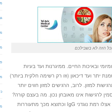
מו
גנ
מח
מכ
וכל הזה לא בשבילכם
פר
יומי ובאיכות החיים. ממיגרנות ועד בעיות
מנת יתר ועד דיכאון (וזו רק רשימה חלקית ביותר)
מח
שות למזון. לרוב, הרגישים למזון חווים יותר
כי
ין לרגישות אינו מאובחן נכון. מה בעצם קורה?
כאשר אדם צורך מזון שהוא רגיש אליו, עולה אצלו רמת נוגדני IgG וכתוצא מכך מתעוררות
מר