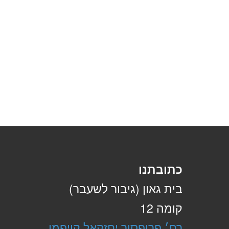
כתובתנו
בית גאון (גיבור לשעבר)
קומה 12
רח׳ פרופסור יחזקאל קויפמן