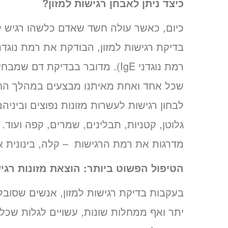
כיצד ניתן לאבחן רגישות למזון?
כיום, כאשר עולה חשד שאדם כלשהו רגיש למ
בדיקת רגישות למזון, הבודקת את רמת נוגדני IgG (בעוד במסג
רמת נוגדני IgE). מדובר בבדיקת דם שמבחינת ההליך דומה להרבה
שכל אחד ואחת מאיתנו מבצעים במהלך החי
לבחון רגישות לעשרות מזונות נפוצים וביניהם
גלוטן, קטניות, תבלינים, שמרים, קפה ועוד
מדרגות את רמת הרגישות – קלה, בינונית א
הטיפול הפשוט ביותר: הוצאת מזונות רג
בעקבות בדיקת רגישות למזון, אנשים שסובל
יתר ואף ממחלות שונות, עשויים לגלות שכל