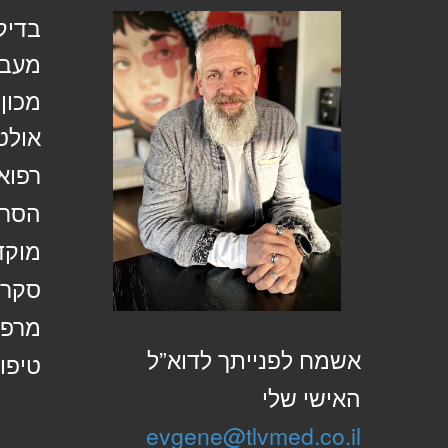
בדיק
מעבד
מכון
אולט
רפוא
הסרת
מוקד
סקר 
מרפא
אשמח לפנייתך לדוא”ל
טיפול
האישי שלי
evgene@tlvmed.co.il