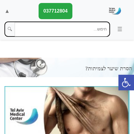
▲
037712804
🔍
פתח סרגל נגישות