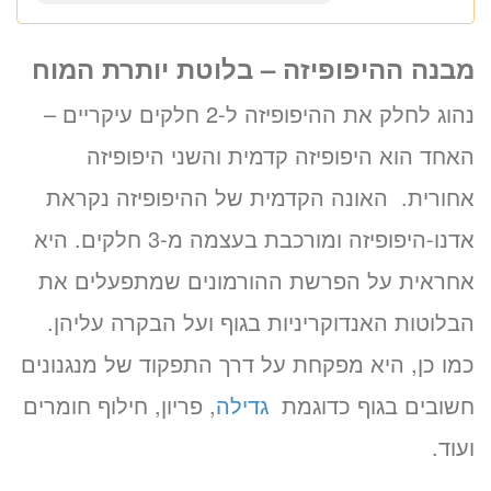
(לא נדרש כרטיס אשראי)
18:00
16:00
מועדים פנויים. לחצו לבחירת
מבנה ההיפופיזה – בלוטת יותרת המוח
שעה
נהוג לחלק את ההיפופיזה ל-2 חלקים עיקריים –
האחד הוא היפופיזה קדמית והשני היפופיזה
«
יום ב’ 10.08.26
אחורית. האונה הקדמית של ההיפופיזה נקראת
אדנו-היפופיזה ומורכבת בעצמה מ-3 חלקים. היא
אחראית על הפרשת ההורמונים שמתפעלים את
הבלוטות האנדוקריניות בגוף ועל הבקרה עליהן.
כמו כן, היא מפקחת על דרך התפקוד של מנגנונים
חשובים בגוף כדוגמת
גדילה
, פריון, חילוף חומרים
ועוד.