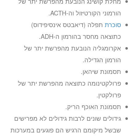
מחלת קושינג הנובעת מהפרשת יתר של
(לא נדרש כרטיס אשראי)
הורמוני הקורטיזול וה-ACTH.
מועדים פנויים. לחצו לבחירת
סוכרת
תפלה (דיאבטס אינסיפידוס)
שעה
כתוצאה מחסר בהורמון ה-ADH.
«
יום ב’ 10.08.26
אקרומגליה הנובעת מהפרשת יתר של
הורמון הגדילה.
תסמונת שיהאן.
פרולקטינומה כתוצאה מהפרשת יתר של
פרולקטין.
תסמונת האוכף הריק.
גידולים שונים לרבות גידולים לא מפרישים
שבשל מיקומם הרגיש הם פוגעים במערכות