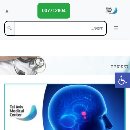
▲
037712804
🔍
פתח סרגל נגישות