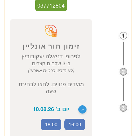
כתובת מרפאה: קויפמן 6 תל אביב
ייעוץ אנדוקרינולוגי
1520 ₪
לזימון תור טלפוני התקשרו
037712804
זימון תור אונליין
לפרופ‘ דניאלה יעקובוביץ
ב-3 שלבים קצרים