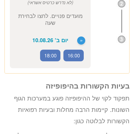
כתובת מרפאה: קויפמן 6 תל אביב
ייעוץ אנדוקרינולוגי
1520 ₪
לזימון תור טלפוני התקשרו
037712804
בעיות הקשורות בהיפופיזה
18:00
16:00
תפקוד לקוי של ההיפופיזה פוגע במערכות הגוף
זימון תור אונליין
השונות. קיימות הרבה מחלות ובעיות רפואיות
לפרופ‘ דניאלה יעקובוביץ
הקשורות לבלוטה כגון:
ב-3 שלבים קצרים