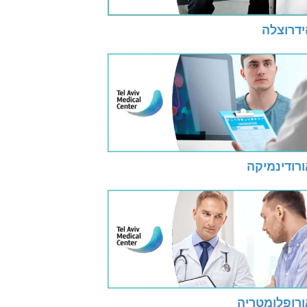
ידרוצלה
רודינמיקה
ורופלומטריה