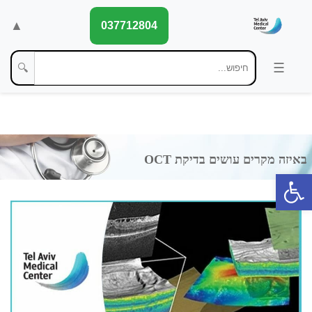
▲
037712804
🔍
פתח סרגל נגישות