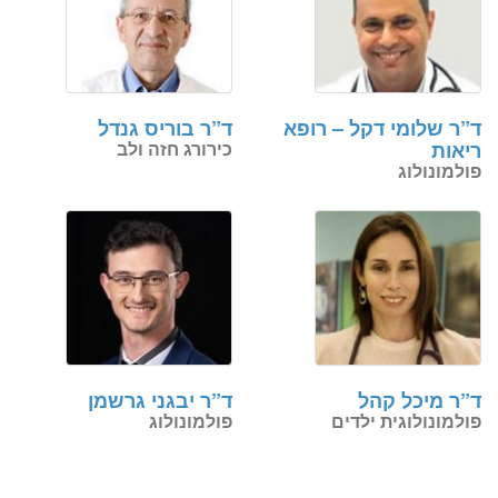
ד”ר שלומי דקל – רופא
ד”ר בוריס גנדל
ריאות
כירורג חזה ולב
פולמונולוג
ד”ר מיכל קהל
ד”ר יבגני גרשמן
פולמונולוגית ילדים
פולמונולוג