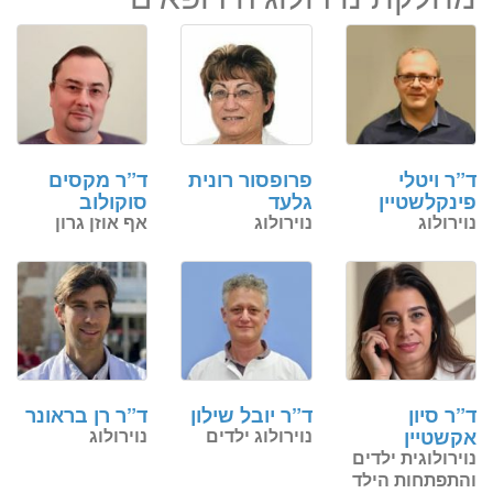
ד”ר ויטלי
פרופסור רונית
ד”ר מקסים
פינקלשטיין
גלעד
סוקולוב
נוירולוג
נוירולוג
אף אוזן גרון
ד”ר סיון
ד”ר יובל שילון
ד”ר רן בראונר
אקשטיין
נוירולוג ילדים
נוירולוג
נוירולוגית ילדים
והתפתחות הילד