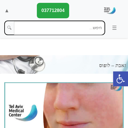
▲
037712804
🔍
פתח סרגל נגישות