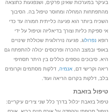
בעיקר במערכות שאינן פרקים, ושנפגעות כתוצאה
מהתפתחות המחלה ומחוסר טיפול בה. הסיבוך
זימון תור אונליין
השכיח ביותר הוא פגיעה כלייתית חמורה עד כדי
לד”ר גיל בורנשטיין
אי ספיקת כליות וצורך בדיאליזה וטיפול על ידי
ב-3 שלבים קצרים
(לא נדרש כרטיס אשראי)
רופא
נפרולו
ג. פגיעה נוירולוגית שכוללת שינויים
באופי ובמצב ההכרה ופרכוסים יכולה להתפתח גם
מועדים פנויים. לחצו לבחירת
שעה
היא. סיבוכים נוספים כוללים בין היתר תסחיפי
ריאה וקרישי דם,
אנמיה
, דלקות מסתמים וקרומים
«
יום ה’ 20.08.26
בלב, דלקות בקרום הריאה ועוד.
טיפול בזאבת
טיפול בזאבת יכלול בדרך כלל שני צירים עיקריים:
טיפול תרופתי והקפדה על אורח חיים בריא. אורח