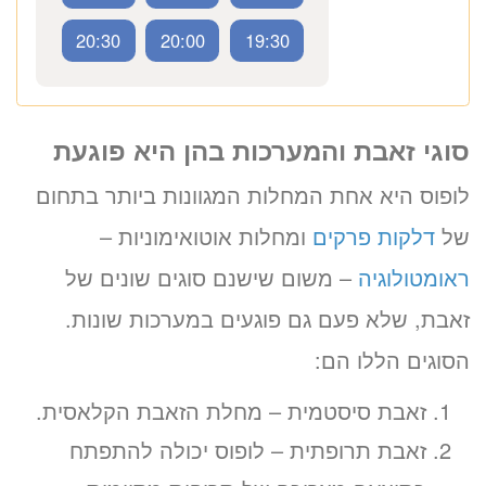
ב-3 שלבים קצרים
(לא נדרש כרטיס אשראי)
19:00
18:30
18:00
מועדים פנויים. לחצו לבחירת
20:30
20:00
19:30
שעה
סוגי זאבת והמערכות בהן היא פוגעת
«
לופוס היא אחת המחלות המגוונות ביותר בתחום
יום ה’ 20.08.26
של
דלקות פרקים
ומחלות אוטואימוניות –
ראומטולוגיה
– משום שישנם סוגים שונים של
זאבת, שלא פעם גם פוגעים במערכות שונות.
הסוגים הללו הם:
זאבת סיסטמית – מחלת הזאבת הקלאסית.
זאבת תרופתית – לופוס יכולה להתפתח