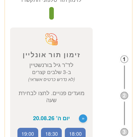
ראומטולוג בכיר
כתובת מרפאה: קויפמן 6 תל אביב
ייעוץ ראומטולוג
1670 ₪
לזימון תור טלפוני התקשרו
זימון תור אונליין
לד”ר גיל בורנשטיין